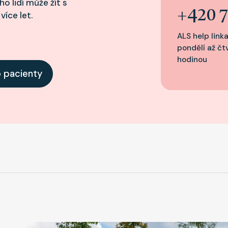
 lidí může žít s
+420 7
íce let.
ALS help linka
pondělí až čt
hodinou
 pacienty