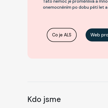
Tato nemoc je proměnlivá a mnoho
onemocněním po dobu pěti let a v
Co je ALS
Web pro
Kdo jsme