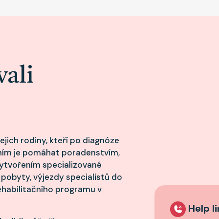
vali
jich rodiny, kteří po diagnóze
ním je pomáhat poradenstvím,
vytvořením specializované
pobyty, výjezdy specialistů do
habilitačního programu v
Help l