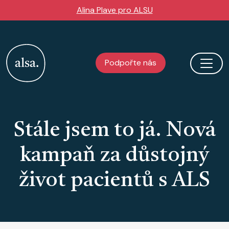
Přejít k hlavnímu obsahu
Alina Plave pro ALSU
Podpořte nás
Stále jsem to já. Nová
kampaň za důstojný
život pacientů s ALS