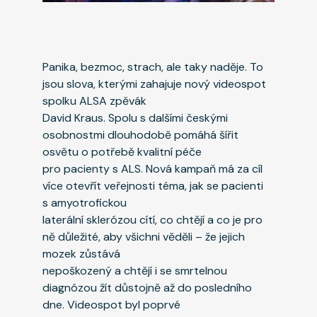
Panika, bezmoc, strach, ale taky naděje. To
jsou slova, kterými zahajuje nový videospot
spolku ALSA zpěvák
David Kraus. Spolu s dalšími českými
osobnostmi dlouhodobě pomáhá šířit
osvětu o potřebě kvalitní péče
pro pacienty s ALS. Nová kampaň má za cíl
více otevřít veřejnosti téma, jak se pacienti
s amyotrofickou
laterální sklerózou cítí, co chtějí a co je pro
ně důležité, aby všichni věděli – že jejich
mozek zůstává
nepoškozený a chtějí i se smrtelnou
diagnózou žít důstojně až do posledního
dne. Videospot byl poprvé