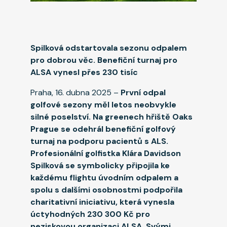
Spilková odstartovala sezonu odpalem
pro dobrou věc. Benefiční turnaj pro
ALSA vynesl přes 230 tisíc
Praha, 16. dubna 2025 –
První odpal
golfové sezony měl letos neobvykle
silné poselství. Na greenech hřiště Oaks
Prague se odehrál benefiční golfový
turnaj na podporu pacientů s ALS.
Profesionální golfistka Klára Davidson
Spilková se symbolicky připojila ke
každému flightu úvodním odpalem a
spolu s dalšími osobnostmi podpořila
charitativní iniciativu, která vynesla
úctyhodných 230 300 Kč pro
neziskovou organizaci ALSA. Svými