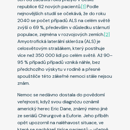
republice 62 nových pacientů.
[1]
Podle
nejnovějších studií se očekává, že do roku
2040 se počet případů ALS na celém světě
zvýší o 69 %, především v důsledku stárnutí
populace, zejména v rozvojových zemích.
[2]
Amyotrofická laterální skleróza (ALS) je
celosvětovým strašákem, který postihuje
více než 350 000 lidí po celém světě. Až 90–
95 % případů případů vzniká náhle, bez
předchozího výskytu v rodině a přesné
spouštěče této zákeřné nemoci stále nejsou
znám.
Nemoc se nedávno dostala do povědomí
veřejnosti, když svou diagnózu oznámil
americký herec Eric Dane, známý mimo jiné
ze seriálů Chirurgové a Euforie. Jeho příběh
opět upozornil na naléhavost situace, ve
které se nacházejí tisíce pacientů – včetně