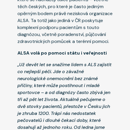
těch českých, pro které je často jediným
opěrným bodem právě nezisková organizace
ALSA. Ta totiž jako jediná v ČR poskytuje
komplexní podporu pacientům s touto
diagnózou, včetně poradenství, půjčování
zdravotnických pomůcek a terénní pomoci.
ALSA volá po pomoci státu i veřejnosti
„Už devět let se snažíme lidem s ALS zajistit
co nejlepší péči. Jde o závažné
neurologické onemocnění bez známé
příčiny, které může postihnout i mladé
sportovce – a od diagnózy často zbývá jen
tři až pět let života. Aktuálně pečujeme o
dvě stovky pacientů, přestože v Česku jich
je zhruba 1200. Trápí nás nedostatek
pečovatelů i dlouhé čekací doby, které
dosahují až jednoho roku. Od ledna jsme