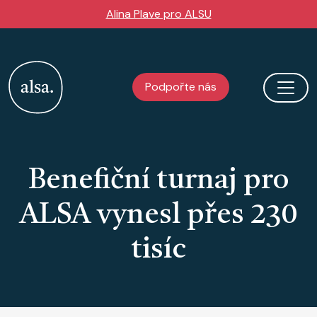
Přejít k hlavnímu obsahu
Alina Plave pro ALSU
Podpořte nás
Benefiční turnaj pro
ALSA vynesl přes 230
tisíc