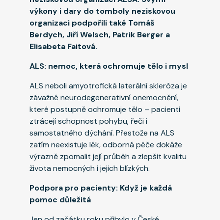
výkony i dary do tomboly neziskovou
organizaci podpořili také Tomáš
Berdych, Jiří Welsch, Patrik Berger a
Elisabeta Faitová.
ALS: nemoc, která ochromuje tělo i mysl
ALS neboli amyotrofická laterální skleróza je
závažné neurodegenerativní onemocnění,
které postupně ochromuje tělo – pacienti
ztrácejí schopnost pohybu, řeči i
samostatného dýchání. Přestože na ALS
zatím neexistuje lék, odborná péče dokáže
výrazně zpomalit její průběh a zlepšit kvalitu
života nemocných i jejich blízkých.
Podpora pro pacienty: Když je každá
pomoc důležitá
Jen od začátku roku přibylo v České