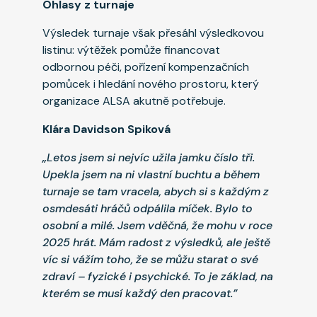
Ohlasy z turnaje
Výsledek turnaje však přesáhl výsledkovou
listinu: výtěžek pomůže financovat
odbornou péči, pořízení kompenzačních
pomůcek i hledání nového prostoru, který
organizace ALSA akutně potřebuje.
Klára Davidson Spiková
„Letos jsem si nejvíc užila jamku číslo tři.
Upekla jsem na ni vlastní buchtu a během
turnaje se tam vracela, abych si s každým z
osmdesáti hráčů odpálila míček. Bylo to
osobní a milé. Jsem vděčná, že mohu v roce
2025 hrát. Mám radost z výsledků, ale ještě
víc si vážím toho, že se můžu starat o své
zdraví – fyzické i psychické. To je základ, na
kterém se musí každý den pracovat.”