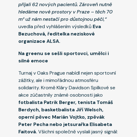
přijali 62 nových pacientů. Zároveň nutně
hledáme nové prostory v Praze – těch 70
m² už nám nestačí pro důstojnou péči,“
uvedla před vyhlášením výsledků
Eva
Bezuchová, ředitelka neziskové
organizace ALSA.
Na greenu se sešli sportovci, umělci i
silné emoce
Turnaj v Oaks Prague nabídl nejen sportovní
zážitky, ale i mimořádnou atmosféru
solidarity. Kromě Kláry Davidson Spilkové se
akce zúčastnily známé osobnosti jako
fotbalista
Patrik Berger, tenista Tomáš
Berdych, basketbalista Jiří Welsch,
operní pěvec Marián Vojtko, zpěvák
Peter Pecha nebo jetsurařka Elisabeta
Faitová.
Všichni společně vyslali jasný signál: