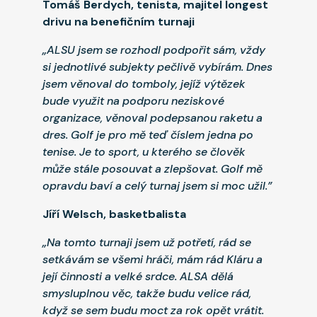
Tomáš Berdych, tenista, majitel longest
drivu na benefičním turnaji
„ALSU jsem se rozhodl podpořit sám, vždy
si jednotlivé subjekty pečlivě vybírám. Dnes
jsem věnoval do tomboly, jejíž výtězek
bude využit na podporu neziskové
organizace, věnoval podepsanou raketu a
dres. Golf je pro mě teď číslem jedna po
tenise. Je to sport, u kterého se člověk
může stále posouvat a zlepšovat. Golf mě
opravdu baví a celý turnaj jsem si moc užil.”
Jíří Welsch, basketbalista
„Na tomto turnaji jsem už potřetí, rád se
setkávám se všemi hráči, mám rád Kláru a
její činnosti a velké srdce. ALSA dělá
smysluplnou věc, takže budu velice rád,
když se sem budu moct za rok opět vrátit.