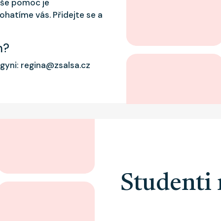
Vaše pomoc je
ohatíme vás. Přidejte se a
m?
legyni: regina@zsalsa.cz
Studenti 