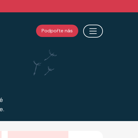
Podpořte nás
é
e.