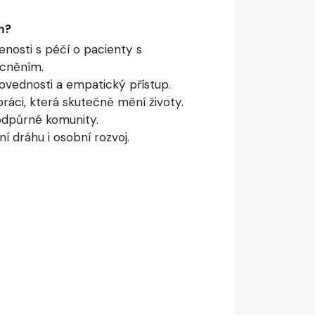
m?
enosti s péčí o pacienty s
cněním.
ovednosti a empatický přístup.
áci, která skutečně mění životy.
odpůrné komunity.
í dráhu i osobní rozvoj.