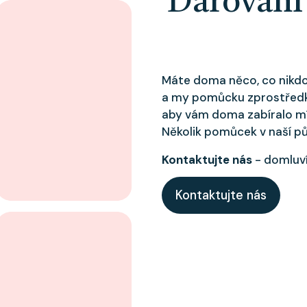
Darování
Máte doma něco, co nikdo
a my pomůcku zprostředk
aby vám doma zabíralo mís
Několik pomůcek v naší p
Kontaktujte nás
- domluví
Kontaktujte nás