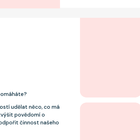
 pomáháte?
tostí udělat něco, co má
zvýšit povědomí o
podpořit činnost našeho