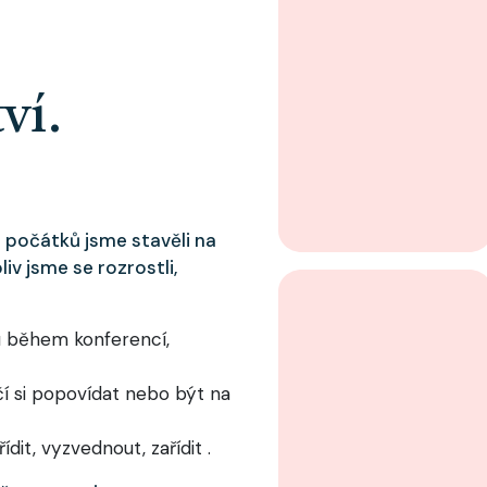
ví.
 počátků jsme stavěli na
liv jsme se rozrostli,
 během konferencí,
čí si popovídat nebo být na
dit, vyzvednout, zařídit .