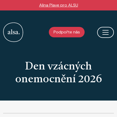
Přejít k hlavnímu obsahu
Alina Plave pro ALSU
Podpořte nás
Den vzácných
onemocnění 2026