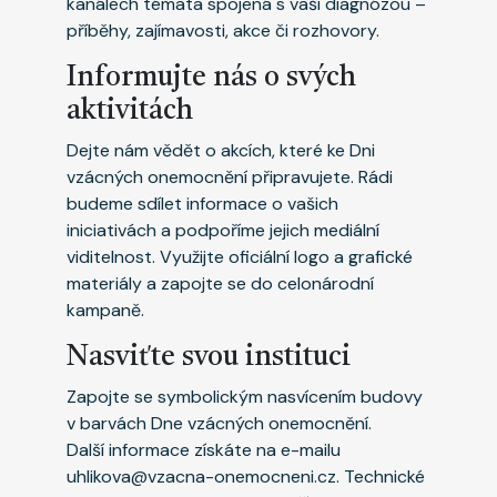
kanálech témata spojená s vaší diagnózou –
příběhy, zajímavosti, akce či rozhovory.
Informujte nás o svých
aktivitách
Dejte nám vědět o akcích, které ke Dni
vzácných onemocnění připravujete. Rádi
budeme sdílet informace o vašich
iniciativách a podpoříme jejich mediální
viditelnost. Využijte oficiální logo a grafické
materiály a zapojte se do celonárodní
kampaně.
Nasviťte svou instituci
Zapojte se symbolickým nasvícením budovy
v barvách Dne vzácných onemocnění.
Další informace získáte na e-mailu
uhlikova@vzacna-onemocneni.cz
. Technické