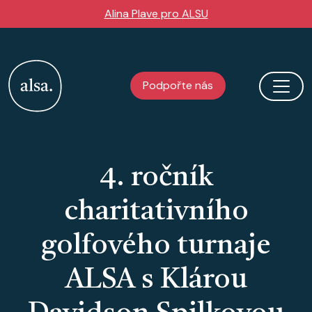
Přejít k hlavnímu obsahu
Alina Plave pro ALSU
Podpořte nás
4. ročník
charitativního
golfového turnaje
ALSA s Klárou