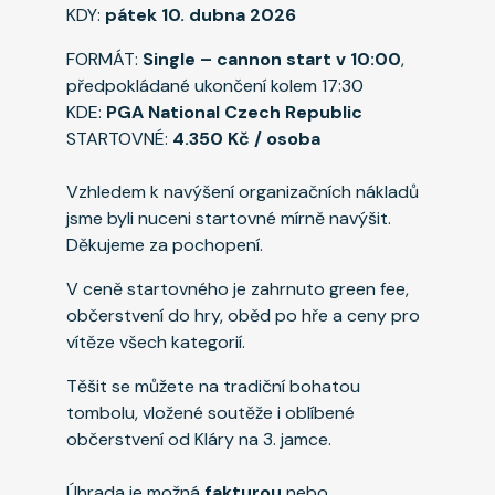
KDY:
pátek 10. dubna 2026
FORMÁT:
Single – cannon start v 10:00
,
předpokládané ukončení kolem 17:30
KDE:
PGA National Czech Republic
STARTOVNÉ:
4.350 Kč / osoba
Vzhledem k navýšení organizačních nákladů
jsme byli nuceni startovné mírně navýšit.
Děkujeme za pochopení.
V ceně startovného je zahrnuto green fee,
občerstvení do hry, oběd po hře a ceny pro
vítěze všech kategorií.
Těšit se můžete na tradiční bohatou
tombolu, vložené soutěže i oblíbené
občerstvení od Kláry na 3. jamce.
Úhrada je možná
fakturou
nebo