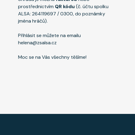
prostřednictvím
QR kódu
(č. účtu spolku
ALSA: 264119697 / 0300, do poznámky
jména hráčů).
Přihlásit se můžete na emailu
helena@zsalsa.cz
Moc se na Vás všechny těšíme!