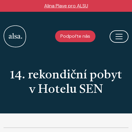
Přejít k hlavnímu obsahu
Alina Plave pro ALSU
Podpořte nás
14. rekondiční pobyt
v Hotelu SEN