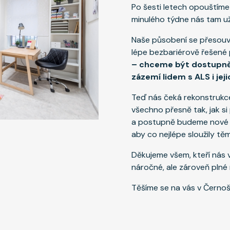
Po šesti letech opouštím
minulého týdne nás tam už
Naše působení se přesou
lépe bezbariérově řešené
– chceme být dostupnějš
zázemí lidem s ALS i jej
Teď nás čeká rekonstrukce
všechno přesně tak, jak si 
a postupně budeme nové pr
aby co nejlépe sloužily těm
Děkujeme všem, kteří nás 
náročné, ale zároveň plné
Těšíme se na vás v Černoš