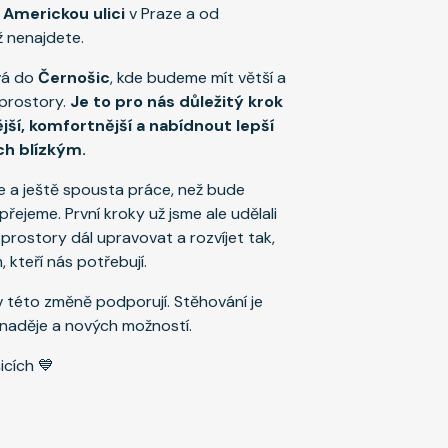
e
Americkou ulici
v Praze a od
 nenajdete.
vá do
Černošic
, kde budeme mít větší a
 prostory.
Je to pro nás důležitý krok
í, komfortnější a nabídnout lepší
ich blízkým.
 a ještě spousta práce, než bude
přejeme. První kroky už jsme ale udělali
ostory dál upravovat a rozvíjet tak,
, kteří nás potřebují.
v této změně podporují. Stěhování je
 naděje a nových možností.
icích 💙