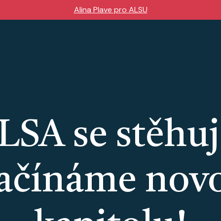
Alina Plave pro ALSU
LSA se stěhuj
ačínáme nov