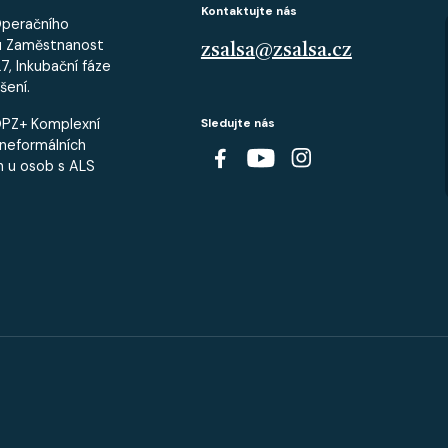
Kontaktujte nás
Operačního
u Zaměstnanost
zsalsa@zsalsa.cz
, Inkubační fáze
šení.
OPZ+ Komplexní
Sledujte nás
neformálních
h u osob s ALS