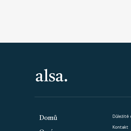
PATIČKA
PAT
Důležité
Domů
Kontakt