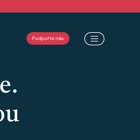
Podpořte nás
e.
ou