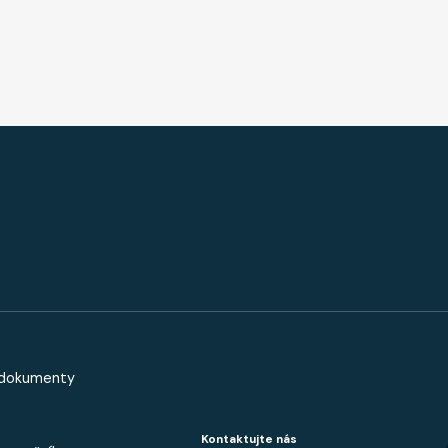
ICKA - MALE
 dokumenty
Kontaktujte nás