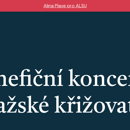
Alina Plave pro ALSU
efiční konce
ažské křižova