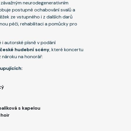
 – závažným neurodegenerativním
obuje postupné ochabování svalů a
těžek ze vstupného i z dalších darů
ou péči, rehabilitaci a pomůcky pro
i autorské písně v podání
 české hudební scény
, které koncertu
ez nároku na honorář:
upujících:
tý
alíková s kapelou
hoir