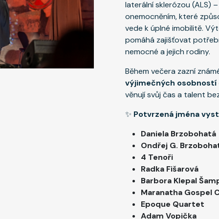
laterální sklerózou (ALS)
onemocněním, které způs
vede k úplné imobilitě. Vý
pomáhá zajišťovat potřebn
nemocné a jejich rodiny.
Během večera zazní známé 
výjimečných osobností
věnují svůj čas a talent b
✨
Potvrzená jména vyst
Daniela Brzobohatá
Ondřej G. Brzoboha
4 Tenoři
Radka Fišarová
Barbora Klepal Šamp
Maranatha Gospel C
Epoque Quartet
Adam Vopička