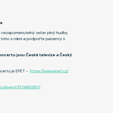
da
e nezapomenutelný večer plný hudby,
u toho s námi a podpořte pacienty s
oncertu jsou Česká televize a Český
certu je EPET -
https://www.epet.cz/
r.cz/event/1374892857