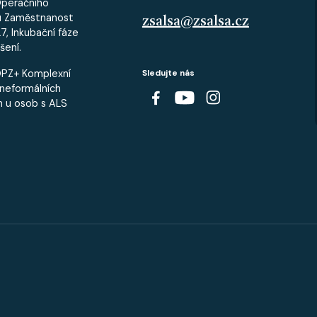
Operačního
u Zaměstnanost
zsalsa@zsalsa.cz
, Inkubační fáze
šení.
OPZ+ Komplexní
Sledujte nás
neformálních
h u osob s ALS