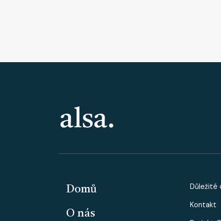
PATIČKA
PAT
Důležité
Domů
Kontakt
O nás