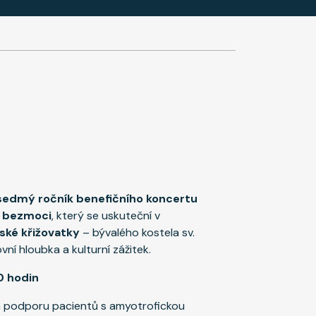
sedmý ročník benefičního koncertu
i bezmoci
, který se uskuteční v
ské křižovatky
– bývalého kostela sv.
ní hloubka a kulturní zážitek.
0 hodin
a podporu pacientů s amyotrofickou