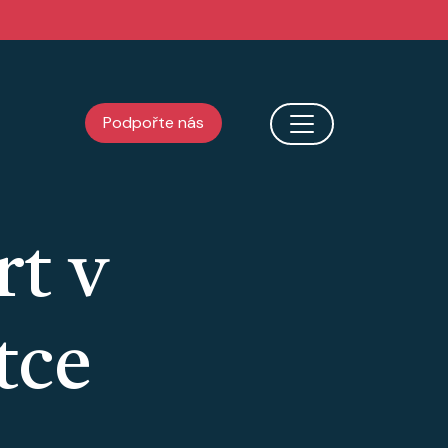
Podpořte nás
rt v
tce