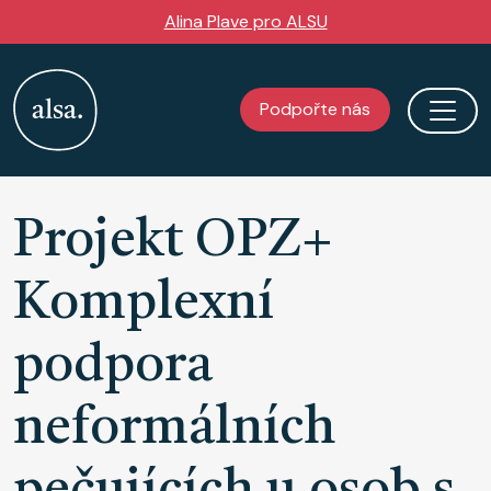
Přejít k hlavnímu obsahu
Alina Plave pro ALSU
Podpořte nás
Projekt OPZ+
Komplexní
podpora
neformálních