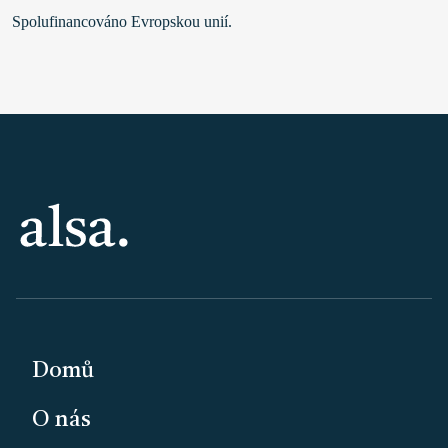
Spolufinancováno Evropskou unií.
PATIČKA
Domů
O nás