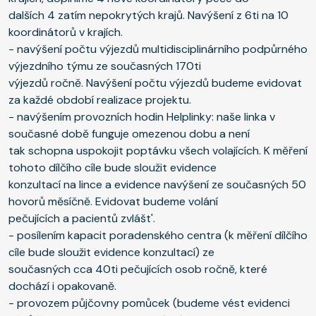
dalších 4 zatím nepokrytých krajů. Navýšení z 6ti na 10
koordinátorů v krajích.
- navýšení počtu výjezdů multidisciplinárního podpůrného
výjezdního týmu ze současných 170ti
výjezdů ročně. Navýšení počtu výjezdů budeme evidovat
za každé období realizace projektu.
- navýšením provozních hodin Helplinky: naše linka v
současné době funguje omezenou dobu a není
tak schopna uspokojit poptávku všech volajících. K měření
tohoto dílčího cíle bude sloužit evidence
konzultací na lince a evidence navýšení ze současných 50
hovorů měsíčně. Evidovat budeme volání
pečujících a pacientů zvlášt'.
- posílením kapacit poradenského centra (k měření dílčího
cíle bude sloužit evidence konzultací) ze
současných cca 40ti pečujících osob ročně, které
dochází i opakovaně.
- provozem půjčovny pomůcek (budeme vést evidenci