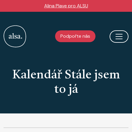
Přejít k hlavnímu obsahu
Alina Plave pro ALSU
Podpořte nás
Kalendář Stále jsem
to já